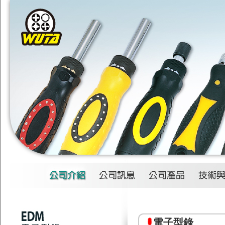
1
2
3
4
電子型錄