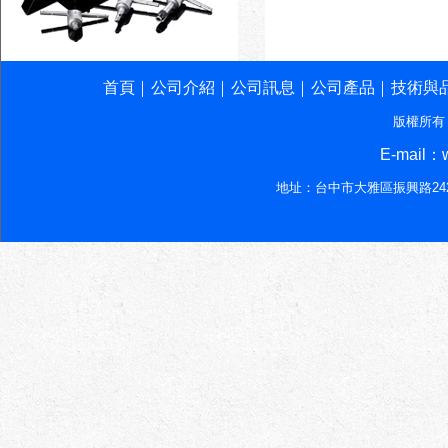
首頁
公司介紹
公司訊息
公司產品
技術與
│
│
│
│
版權所有
E-mail：w
地址：台中市大雅區振興路242-7號‧