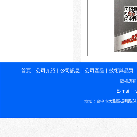
首頁
公司介紹
公司訊息
公司產品
技術與品質
│
│
│
│
版權所有
E-mail：w
地址：台中市大雅區振興路242-7號‧