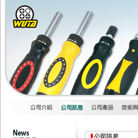
1
2
3
4
公司訊息