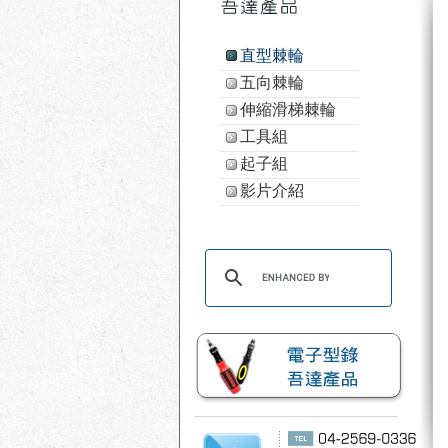
直型棘輪
五向棘輪
伸縮滑梯棘輪
工具組
起子組
影片介紹