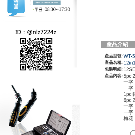
產品介紹
產品型號:
WT-5
產品名稱:
12
包裝明細:
12SE
產品內容:
5pc
十字：
一字：
1pc
6pc
十字：
一字：
梅花：