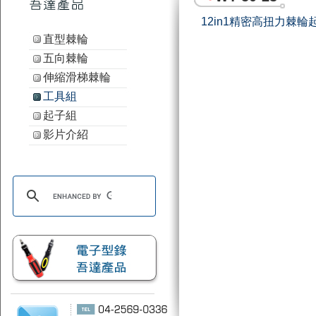
12in1精密高扭力棘輪
直型棘輪
五向棘輪
伸縮滑梯棘輪
工具組
起子組
影片介紹