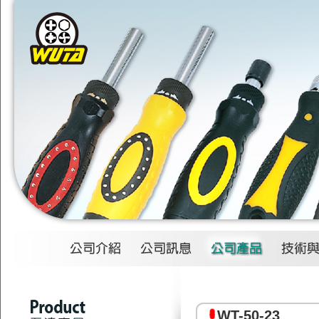
1
2
3
4
WT-50-23