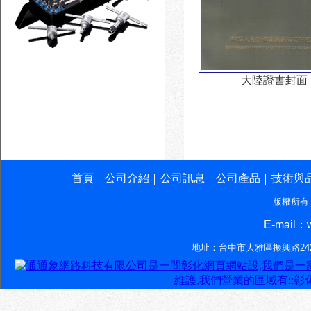
大陸證書封面
首頁
公司介紹
公司訊息
公司產品
技術與
│
│
│
│
版權所有
E-mail：w
地址：台中市大雅區振興路242-7號‧